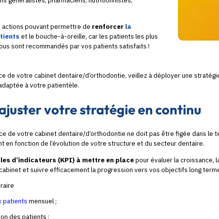
s généralistes, pharmaciens, nutritionnistes,
es actions pouvant permettre de
renforcer
la
atients
et le bouche-à-oreille, car les patients les plus
vous sont recommandés par vos patients satisfaits !
nce de votre cabinet dentaire/d’orthodontie, veillez à déployer une straté
 adaptée à votre patientèle.
 ajuster votre stratégie en continu
ce de votre cabinet dentaire/d’orthodontie ne doit pas être figée dans le t
nt en fonction de l’évolution de votre structure et du secteur dentaire.
es d’indicateurs (KPI) à mettre en place
pour évaluer la croissance, l
abinet et suivre efficacement la progression vers vos objectifs long term
raire
 patients
mensuel ;
ion des patients ;