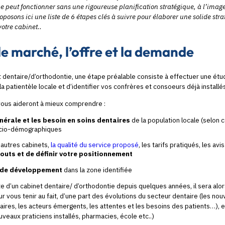
e peut fonctionner sans une rigoureuse planification stratégique, à l’image
oposons ici une liste de 6 étapes clés à suivre pour élaborer une solide stra
votre cabinet..
le marché, l’offre et la demande
et dentaire/d’orthodontie, une étape préalable consiste à effectuer une ét
a patientèle locale et d’identifier vos confrères et consoeurs déjà installé
vous aideront à mieux comprendre :
énérale et les besoin en soins dentaires
de la population locale (selon 
ocio-démographiques
 autres cabinets,
la qualité du service proposé
, les tarifs pratiqués, les avi
touts et de définir votre positionnement
 de développement
dans la zone identifiée
ête d’un cabinet dentaire/ d’orthodontie depuis quelques années, il sera alo
r vous tenir au fait, d’une part des évolutions du secteur dentaire (les nou
res, les acteurs émergents, les attentes et les besoins des patients…), et
veaux praticiens installés, pharmacies, école etc..)