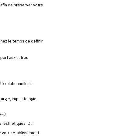
 afin de préserver votre
enez le temps de définir
pport aux autres
é relationnelle, la
urgie, implantologie,
s…) ;
fs, esthétiques…) ;
de votre établissement