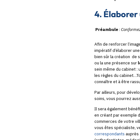
4. Élaborer
Préambule
:
Conformez-
Afin de renforcer l’imag
impératif d’élaborer une
bien sûr la création de
ou la une présence sur
sein même du cabinet : u
les règles du cabinet…To
connaître et à être rass
Par ailleurs, pour dével
soins, vous pourrez aus
Il sera également bénéf
en créant par exemple d
commerces de votre ville 
vous êtes spécialiste, 
correspondants
auprès 