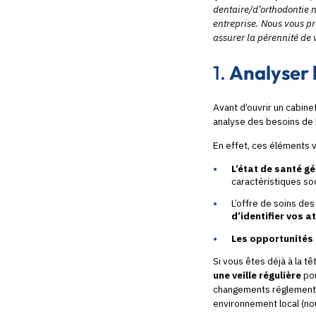
dentaire/d’orthodontie n
entreprise. Nous vous pr
assurer la pérennité de 
1.
Analyser 
Avant d’ouvrir un cabin
analyse des besoins de l
En effet, ces éléments 
L’état de santé g
caractéristiques s
L’offre de soins des
d’identifier vos a
Les opportunités
Si vous êtes déjà à la t
une veille régulière
pou
changements réglementai
environnement local (nou