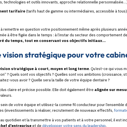
s, technologies et outils innovants, approche relationnelle personnalisée…
ment tarifaire
(tarifs haut de gamme ou intermédiaires, accessible à tous
s à remettre en question votre positionnement même après plusieurs année
inée à être figée dans le temps : à l’instar du secteur des comportement des
gré du temps, tout en conservant vos objectifs initiaux…
e vision stratégique pour votre cabin
vision stratégique à court, moyen et long terme
. Qu’est-ce qui vous 
ion” ? Quels sont vos objectifs ? Quelles sont vos ambitions (croissance, sta
aitez-vous avoir ? Quelle sera la taille de votre équipe dentaire ?
 plus claire et précise possible. Elle doit également être
alignée sur mesu
valeurs.
u sein de votre équipe et utilisez-la comme fil conducteur pour l’ensemble 
es (investissements à réaliser, recrutement de nouveaux effectifs,
formati
au quotidien et la transmettre à vos patients et à votre personnel, il est i
chef d’entreprise
et de
développer votre sens du leadership
.