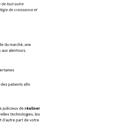
 de tout autre
tégie de croissance et
ude du marché, une
s aux alentours.
certaines
s des patients afin
rs judicieux de
réaliser
velles technologies, les
 d’autre part de votre