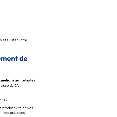
s et ajuster votre
pement de
amélioration
adaptés
baisse du CA,
binet :
la productivité de vos
 bonnes pratiques