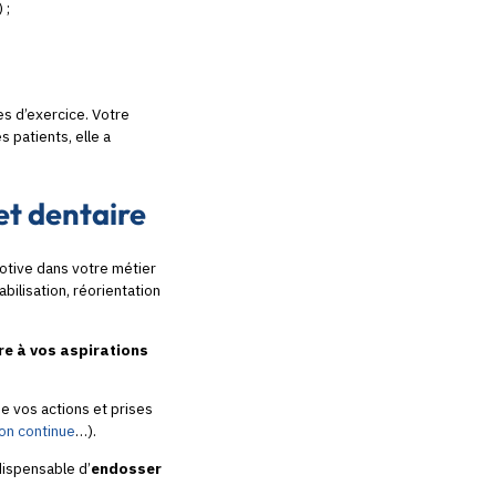
) ;
)
s d’exercice. Votre
 patients, elle a
et dentaire
motive dans votre métier
bilisation, réorientation
re à vos aspirations
de vos actions et prises
on continue
…).
ndispensable d’
endosser