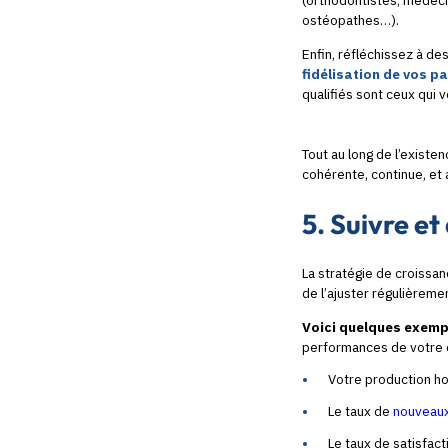
(orthodontistes, médecin
ostéopathes…).
Enfin, réfléchissez à d
fidélisation de vos p
qualifiés sont ceux qui 
Tout au long de l’existe
cohérente, continue, et
5. Suivre et
La stratégie de croissan
de l’ajuster régulièreme
Voici quelques exempl
performances de votre c
Votre production ho
Le taux de
nouveaux
Le taux de satisfact