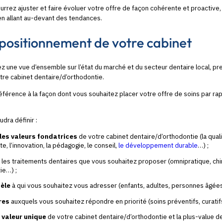
rrez ajuster et faire évoluer votre offre de façon cohérente et proactive,
en allant au-devant des tendances.
e positionnement de votre cabinet
 une vue d’ensemble sur l’état du marché et du secteur dentaire local, pr
tre cabinet dentaire/d’orthodontie.
éférence à la façon dont vous souhaitez placer votre offre de soins par ra
udra définir :
 les valeurs fondatrices
de votre cabinet dentaire/d’orthodontie (la qualit
te, l’innovation, la pédagogie, le conseil,
le développement durable
…) ;
 les traitements dentaires que vous souhaitez proposer (omnipratique, chir
tie…) ;
tèle
à qui vous souhaitez vous adresser (enfants, adultes, personnes âgée
res
auxquels vous souhaitez répondre en priorité (soins préventifs, curati
 valeur unique
de votre cabinet dentaire/d’orthodontie et la plus-value 