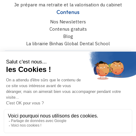
Je prépare ma retraite et la valorisation du cabinet
Contenus
Nos Newsletters
Contenus gratuits
Blog
La librairie Binhas Global Dental School
6 rue Catulle Mendès 75017 paris
+33 (0)4 42 108 108
JE PRENDS RENDEZ-VOUS
MON COMPTE
Binhas © 2026 – Tous droits réservés
Conception et réalisation :
Mediweb
Mentions légales
Conditions générales de vente