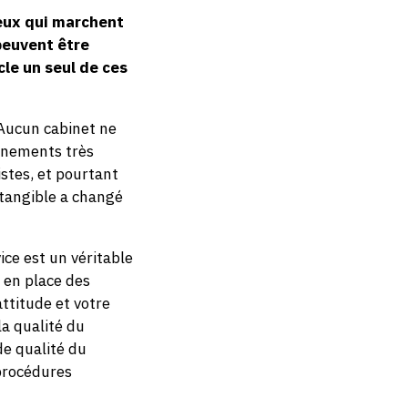
ceux qui marchent
peuvent être
le un seul de ces
. Aucun cabinet ne
onnements très
istes, et pourtant
ntangible a changé
ice est un véritable
 en place des
attitude et votre
la qualité du
de qualité du
 procédures