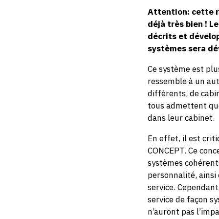
Attention: cette 
déjà très bien ! 
décrits et dévelo
systèmes sera déve
Ce système est plus 
ressemble à un autr
différents, de cabi
tous admettent que
dans leur cabinet.
En effet, il est cr
CONCEPT. Ce concep
systèmes cohérents 
personnalité, ainsi
service. Cependant
service de façon s
n’auront pas l’impa