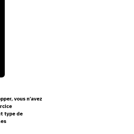
opper, vous n’avez
rcice
t type de
mes