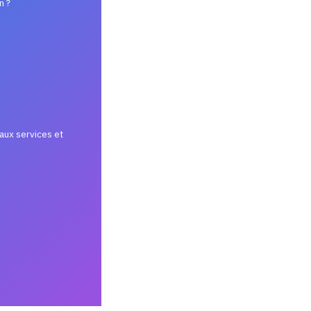
n ?
aux services et