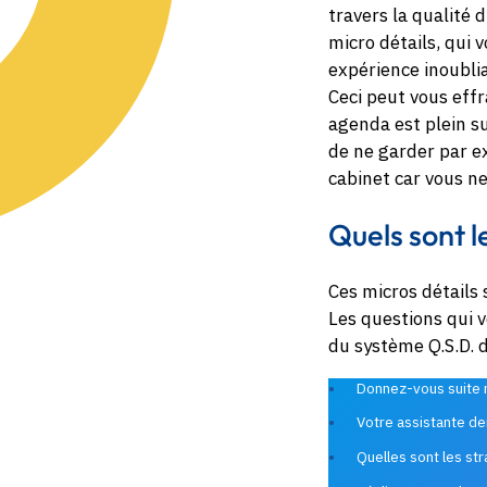
travers la qualité 
micro détails, qui v
expérience inoublia
Ceci peut vous eff
agenda est plein su
de ne garder par ex
cabinet car vous ne
Quels sont l
Ces micros détails 
Les questions qui 
du système Q.S.D. d
Donnez-vous suite r
Votre assistante de
Quelles sont les st