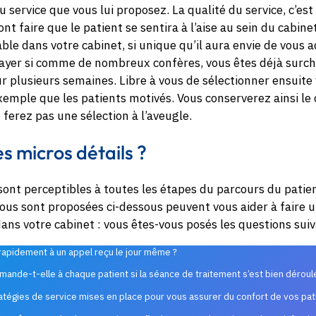
du service que vous lui proposez. La qualité du service, c’e
ont faire que le patient se sentira à l’aise au sein du cabine
ble dans votre cabinet, si unique qu’il aura envie de vous
rayer si comme de nombreux confères, vous êtes déjà surcha
r plusieurs semaines. Libre à vous de sélectionner ensuite 
emple que les patients motivés. Vous conserverez ainsi le 
 ferez pas une sélection à l’aveugle.
es micros détails ?
sont perceptibles à toutes les étapes du parcours du patien
vous sont proposées ci-dessous peuvent vous aider à faire u
ans votre cabinet : vous êtes-vous posés les questions sui
apidement à un appel reçu le jour même ?
mande-t-elle à chaque patient si la séance de traitement s’est bien déroul
ratégies de service mises en place pour vous assurer du confort de vos pat