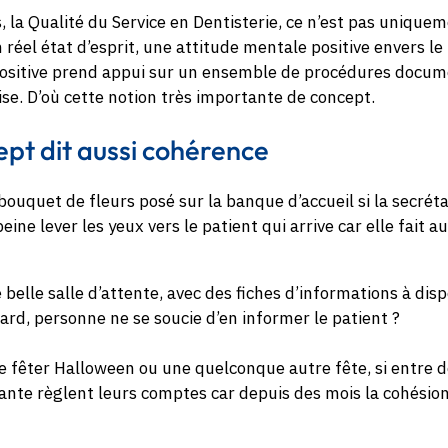
, la Qualité du Service en Dentisterie, ce n’est pas uniquem
n réel état d’esprit, une attitude mentale positive envers le
positive prend appui sur un ensemble de procédures docu
e. D’où cette notion très importante de concept.
ept dit aussi cohérence
 bouquet de fleurs posé sur la banque d’accueil si la secréta
eine lever les yeux vers le patient qui arrive car elle fait a
 belle salle d’attente, avec des fiches d’informations à disp
tard, personne ne se soucie d’en informer le patient ?
 de fêter Halloween ou une quelconque autre fête, si entre d
stante règlent leurs comptes car depuis des mois la cohésion