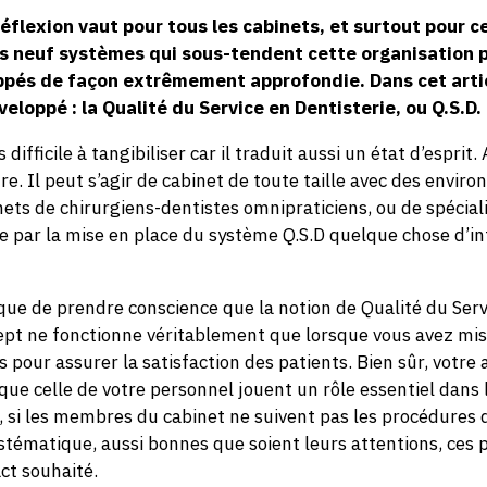
réflexion vaut pour tous les cabinets, et surtout pour 
Les neuf systèmes qui sous-tendent cette organisation 
ppés de façon extrêmement approfondie. Dans cet artic
loppé : la Qualité du Service en Dentisterie, ou Q.S.D.
difficile à tangibiliser car il traduit aussi un état d’esprit
e. Il peut s’agir de cabinet de toute taille avec des envir
nets de chirurgiens-dentistes omnipraticiens, ou de spécial
 par la mise en place du système Q.S.D quelque chose d’i
itique de prendre conscience que la notion de Qualité du Serv
t ne fonctionne véritablement que lorsque vous avez mis
pour assurer la satisfaction des patients. Bien sûr, votre 
 que celle de votre personnel jouent un rôle essentiel dans 
, si les membres du cabinet ne suivent pas les procédures 
ystématique, aussi bonnes que soient leurs attentions, ces
ct souhaité.