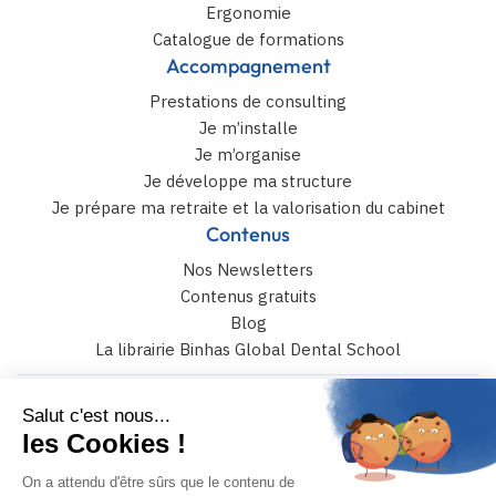
Ergonomie
Catalogue de formations
Accompagnement
Prestations de consulting
Je m’installe
Je m’organise
Je développe ma structure
Je prépare ma retraite et la valorisation du cabinet
Contenus
Nos Newsletters
Contenus gratuits
Blog
La librairie Binhas Global Dental School
6 rue Catulle Mendès 75017 paris
+33 (0)4 42 108 108
JE PRENDS RENDEZ-VOUS