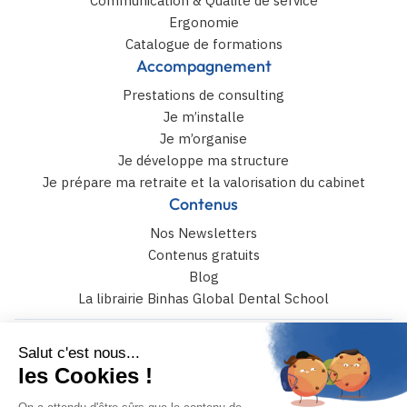
Communication & Qualité de service
Ergonomie
Catalogue de formations
Accompagnement
Prestations de consulting
Je m’installe
Je m’organise
Je développe ma structure
Je prépare ma retraite et la valorisation du cabinet
Contenus
Nos Newsletters
Contenus gratuits
Blog
La librairie Binhas Global Dental School
6 rue Catulle Mendès 75017 paris
+33 (0)4 42 108 108
JE PRENDS RENDEZ-VOUS