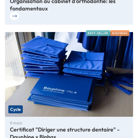
Organisation au cabinet d'orthodontie: les
fondamentaux
BEST-SELLER
NOUVEAU
Cycle
9 mois
Certificat "Diriger une structure dentaire" -
Dauphine x Binhas