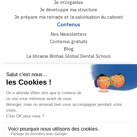
Je m’organise
Je développe ma structure
Je prépare ma retraite et la valorisation du cabinet
Contenus
Nos Newsletters
Contenus gratuits
Blog
La librairie Binhas Global Dental School
6 rue Catulle Mendès 75017 paris
+33 (0)4 42 108 108
JE PRENDS RENDEZ-VOUS
MON COMPTE
Binhas © 2026 – Tous droits réservés