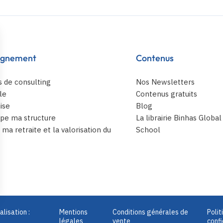
gnement
Contenus
s de consulting
Nos Newsletters
le
Contenus gratuits
ise
Blog
pe ma structure
La librairie Binhas Globa
ma retraite et la valorisation du
School
lisation :
Mentions
Conditions générales de
Polit
légales
vente
confi