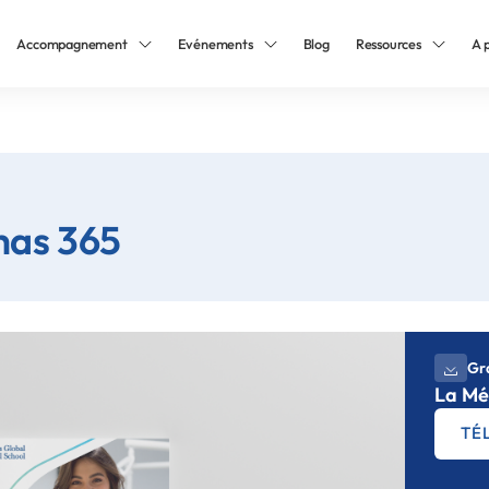
Accompagnement
Evénements
Blog
Ressources
A 
has 365
Gra
La Mé
TÉ