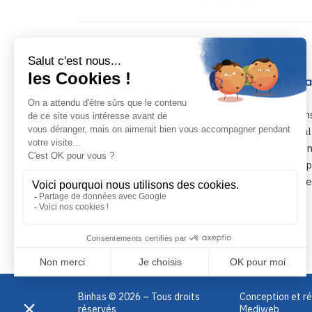
Formations
Accompa
La Méthode Binhas 365™
Prestation
La Méthode Boost Installation™
Je m’instal
Partenariat Dauphine x Binhas
Je m’organ
Management et organisation
Je dévelop
Communication & Qualité de service
Je prépare 
Ergonomie
cabinet
Catalogue de formations
Binhas © 2026 – Tous droits
Conception et réa
réservés
Mediweb