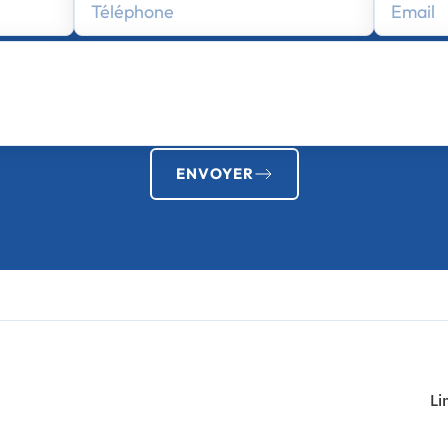
ENVOYER
Li