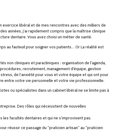
 exercice libéral et de mes rencontres avec des milliers de
l des années, j’ai rapidement compris que la maîtrise clinique
ucture dentaire. Vous avez choisi un métier de santé.
 au fauteuil pour soigner vos patients… Or La réalité est
és non cliniques et paracliniques : organisation de l’agenda,
 procédures, recrutement, management d’équipe, gestion
 stress, de l’anxiété pour vous et votre équipe et qui ont pour
e entre votre vie personnelle et votre vie professionnelle.
tistes ou spécialistes dans un cabinet libéral ne se limite pas à
ntreprise. Des rôles qui nécessitent de nouvelles
 les facultés dentaires et qui ne s’improvisent pas.
our réussir ce passage du “praticien artisan” au “praticien