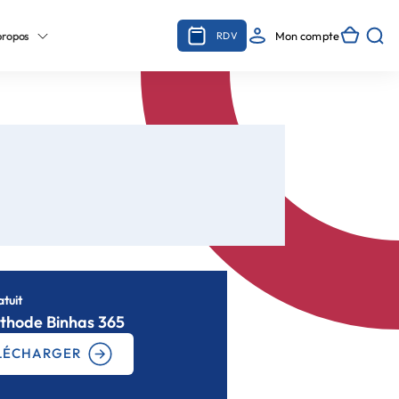
propos
Mon compte
RDV
tuit
thode Binhas 365
LÉCHARGER