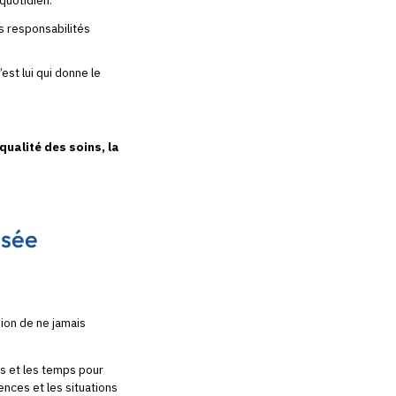
 quotidien.
s responsabilités
est lui qui donne le
qualité des soins, la
isée
sion de ne jamais
ns et les temps pour
ences et les situations