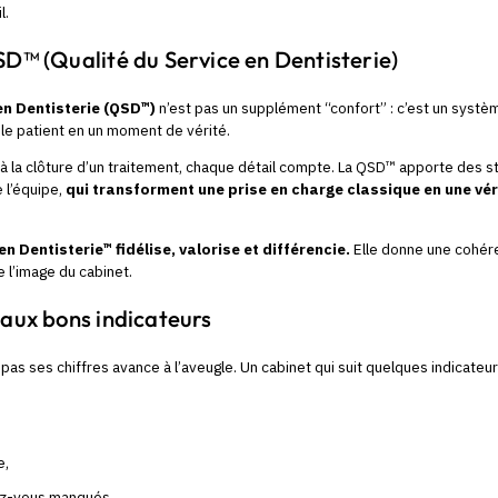
l.
QSD™ (Qualité du Service en Dentisterie)
en Dentisterie (QSD™)
n’est pas un supplément “confort” : c’est un systè
 le patient en un moment de vérité.
à la clôture d’un traitement, chaque détail compte. La QSD™ apporte des st
 l’équipe,
qui transforment une prise en charge classique en une vé
en Dentisterie™ fidélise, valorise et différencie.
Elle donne une cohér
e l’image du cabinet.
 aux bons indicateurs
 pas ses chiffres avance à l’aveugle. Un cabinet qui suit quelques indicate
e,
ez-vous manqués,