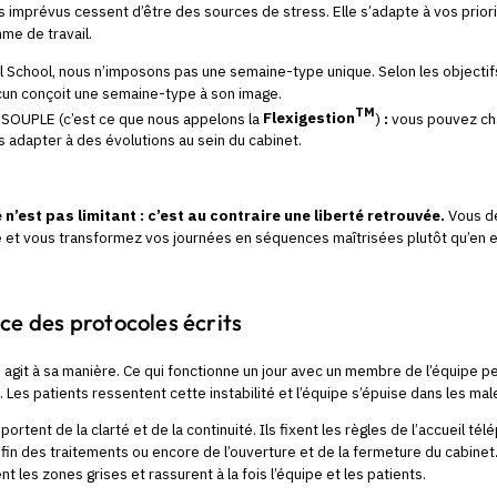
s imprévus cessent d’être des sources de stress. Elle s’adapte à vos priori
hme de travail.
l School, nous n’imposons pas une semaine-type unique. Selon les objectifs,
acun conçoit une semaine-type à son image.
TM
 SOUPLE (c’est ce que nous appelons la
Flexigestion
)
:
vous pouvez ch
 adapter à des évolutions au sein du cabinet.
n’est pas limitant : c’est au contraire une liberté retrouvée.
Vous dé
e et vous transformez vos journées en séquences maîtrisées plutôt qu’en 
ce des protocoles écrits
agit à sa manière. Ce qui fonctionne un jour avec un membre de l’équipe pe
 Les patients ressentent cette instabilité et l’équipe s’épuise dans les ma
ortent de la clarté et de la continuité. Ils fixent les règles de l’accueil té
fin des traitements ou encore de l’ouverture et de la fermeture du cabinet. I
ent les zones grises et rassurent à la fois l’équipe et les patients.