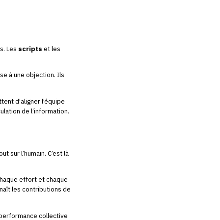
es. Les
scripts
et les
se à une objection. Ils
ent d’aligner l’équipe
ulation de l’information.
t sur l’humain. C’est là
 chaque effort et chaque
naît les contributions de
performance collective