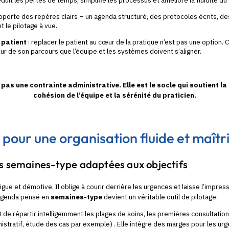
réduit les pertes de temps, simplifie les processus et améliore la fluidité du
apporte des repères clairs – un agenda structuré, des protocoles écrits, de
t le pilotage à vue.
 patient
: replacer le patient au cœur de la pratique n’est pas une option. C’
ur de son parcours que l’équipe et les systèmes doivent s’aligner.
 pas une contrainte administrative. Elle est le socle qui soutient la 
cohésion de l’équipe et la sérénité du praticien.
s pour une organisation fluide et maîtr
es semaines-type adaptées aux objectifs
gue et démotive. Il oblige à courir derrière les urgences et laisse l’impres
n agenda pensé en
semaines-type
devient un véritable outil de pilotage.
de répartir intelligemment les plages de soins, les premières consultatio
inistratif, étude des cas par exemple) . Elle intègre des marges pour les urg