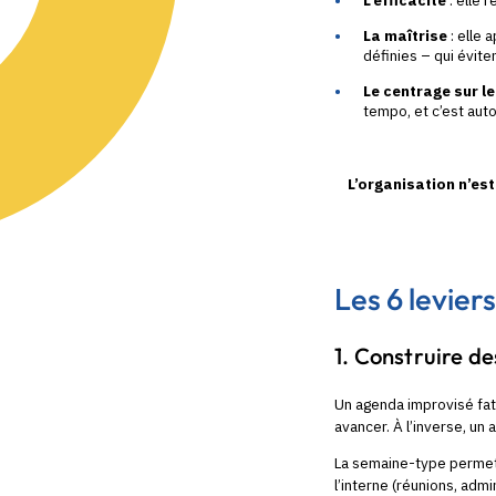
L’efficacité
: elle 
La maîtrise
: elle 
définies – qui éviten
Le centrage sur le
tempo, et c’est auto
L’organisation n’est
Les 6 levier
1. Construire d
Un agenda improvisé fati
avancer. À l’inverse, u
La semaine-type permet 
l’interne (réunions, adm