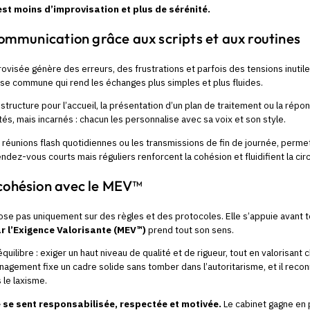
est moins d’improvisation et plus de sérénité.
 communication grâce aux scripts et aux routines
visée génère des erreurs, des frustrations et parfois des tensions inutil
se commune qui rend les échanges plus simples et plus fluides.
structure pour l’accueil, la présentation d’un plan de traitement ou la répon
tés, mais incarnés : chacun les personnalise avec sa voix et son style.
réunions flash quotidiennes ou les transmissions de fin de journée, permett
rendez-vous courts mais réguliers renforcent la cohésion et fluidifient la circ
 cohésion avec le MEV™
se pas uniquement sur des règles et des protocoles. Elle s’appuie avant tou
 l’Exigence Valorisante (MEV™)
prend tout son sens.
uilibre : exiger un haut niveau de qualité et de rigueur, tout en valorisant
nagement fixe un cadre solide sans tomber dans l’autoritarisme, et il recon
 le laxisme.
e se sent responsabilisée, respectée et motivée.
Le cabinet gagne en 