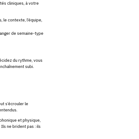
tés cliniques, à votre
 le contexte, l’équipe,
anger de semaine-type
cidez du rythme, vous
enchaînement subi.
ut s’écrouler le
lentendus.
léphonique et physique,
ls ne brident pas : ils