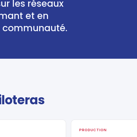
ur les réseaux
imant et en
a communauté.
iloteras
PRODUCTION