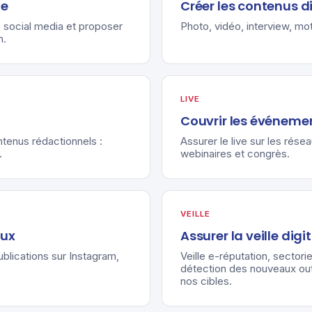
le
Créer les contenus d
le social media et proposer
Photo, vidéo, interview, mot
n.
LIVE
Couvrir les événeme
ntenus rédactionnels :
Assurer le live sur les rése
.
webinaires et congrès.
VEILLE
aux
Assurer la veille digi
blications sur Instagram,
Veille e-réputation, sectorie
détection des nouveaux out
nos cibles.