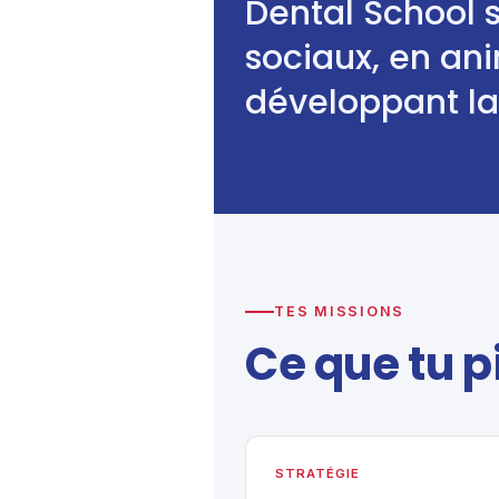
Dental School s
sociaux, en an
développant l
TES MISSIONS
Ce que tu p
STRATÉGIE