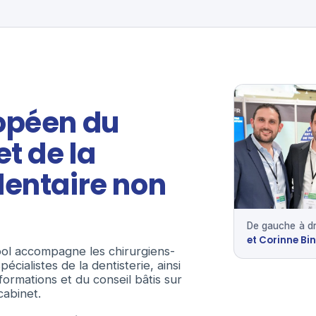
opéen du
et de la
dentaire non
De gauche à dr
et Corinne Bi
ool accompagne les chirurgiens-
écialistes de la dentisterie, ainsi
ormations et du conseil bâtis sur
cabinet.