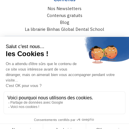
Nos Newsletters
Contenus gratuits
Blog
La librairie Binhas Global Dental School
6 rue Catulle Mendès 75017 paris
+33 (0)4 42 108 108
JE PRENDS RENDEZ-VOUS
MON COMPTE
Binhas © 2026 – Tous droits réservés
Conception et réalisation :
Mediweb
Mentions légales
Conditions générales de vente
Politique de confidentialité
Politique de gestion des cookies