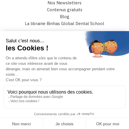
Nos Newsletters
Contenus gratuits
Blog
La librairie Binhas Global Dental School
6 rue Catulle Mendès 75017 paris
+33 (0)4 42 108 108
JE PRENDS RENDEZ-VOUS
MON COMPTE
Binhas © 2026 – Tous droits réservés
Conception et réalisation :
Mediweb
Mentions légales
Conditions générales de vente
En continuant de défiler,
vous acceptez l'utilisation de
Politique de confidentialité
services tiers pouvant installer des cookies
✓ Accepter
Politique de gestion des cookies
Personnaliser