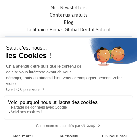
Nos Newsletters
Contenus gratuits
Blog
La librairie Binhas Global Dental School
6 rue Catulle Mendès 75017 paris
+33 (0)4 42 108 108
JE PRENDS RENDEZ-VOUS
MON COMPTE
Binhas © 2026 – Tous droits réservés
Conception et réalisation :
Mediweb
Mentions légales
Conditions générales de vente
Politique de confidentialité
Politique de gestion des cookies