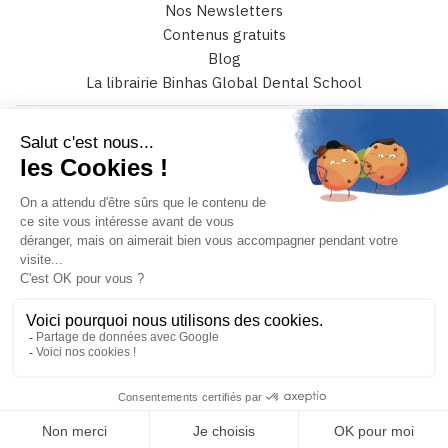
Nos Newsletters
Contenus gratuits
Blog
La librairie Binhas Global Dental School
6 rue Catulle Mendès 75017 paris
+33 (0)4 42 108 108
JE PRENDS RENDEZ-VOUS
MON COMPTE
Binhas © 2026 – Tous droits réservés
Conception et réalisation :
Mediweb
Mentions légales
Conditions générales de vente
Politique de confidentialité
Politique de gestion des cookies