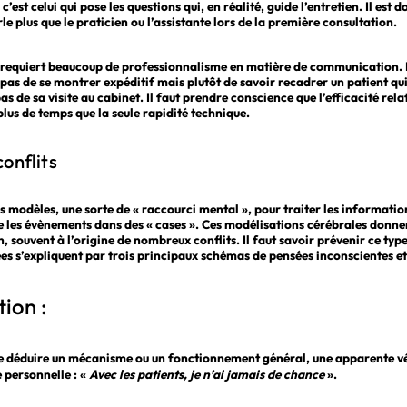
’est celui qui pose les questions qui, en réalité, guide l’entretien. Il est
rle plus que le praticien ou l’assistante lors de la première consultation.
 requiert beaucoup de professionnalisme en matière de communication
pas de se montrer expéditif mais plutôt de savoir recadrer un patient qu
pas de sa visite au cabinet. Il faut prendre conscience que l’efficacité re
plus de temps que la seule rapidité technique.
conflits
es modèles, une sorte de « raccourci mental », pour traiter les informati
 les évènements dans des « cases ». Ces modélisations cérébrales donnen
 souvent à l’origine de nombreux conflits. Il faut savoir prévenir ce type
es s’expliquent par trois principaux schémas de pensées inconscientes et 
ion :
e déduire un mécanisme ou un fonctionnement général, une apparente véri
 personnelle : «
Avec les patients, je n’ai jamais de chance
».