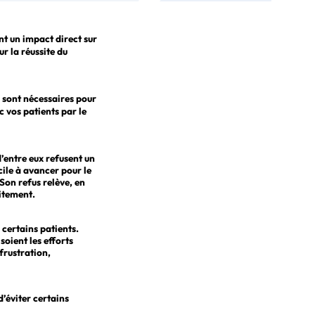
nt un impact direct sur
r la réussite du
s sont nécessaires pour
c vos patients par le
d’entre eux refusent un
cile à avancer pour le
 Son refus relève, en
itement.
 certains patients.
soient les efforts
frustration,
d’éviter certains