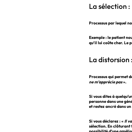
La sélection :
Processus par lequel no
Exemple : le patient nous
qu’il lui coûte cher. Le 
La distorsion 
Processus qui permet de
ne m’apprécie pas
».
Si vous dites à quelqu’un
personne dans une génér
et restez ancré dans un 
Si vous déclarez : «
Il v
sélection. En clôturant
possibilité d’une améli