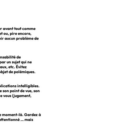
rer avant tout comme
t ou, pire encore,
voir aucun problème de
nsabilité de
par un sujet qui ne
aux, etc. Évitez
’objet de polémiques.
ications intelligibles.
e son point de vue, son
re vous (jugement,
à ce moment-là. Gardez à
n attentionné … mais