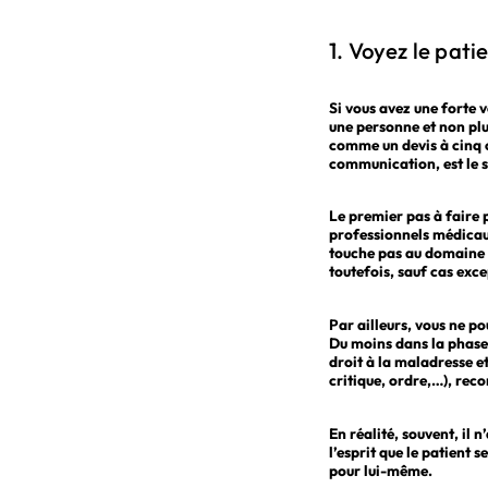
1. Voyez le pat
Si vous avez une forte 
une personne et non plu
comme un devis à cinq c
communication, est le se
Le premier pas à faire 
professionnels médicaux,
touche pas au domaine d
toutefois, sauf cas exce
Par ailleurs, vous ne po
Du moins dans la phase i
droit à la maladresse e
critique, ordre,…), reco
En réalité, souvent, il 
l’esprit que le patient 
pour lui-même.