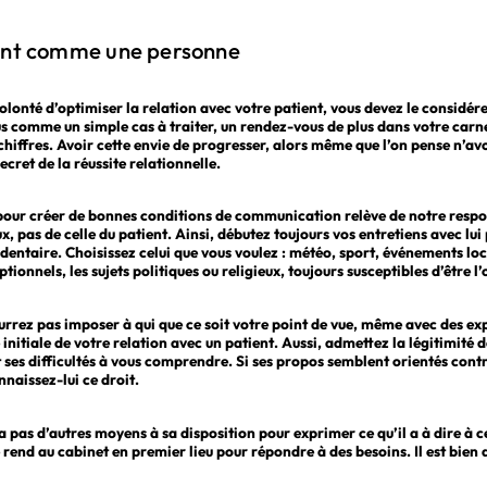
ient comme une personne
volonté d’optimiser la relation avec votre patient, vous devez le considé
s comme un simple cas à traiter, un rendez-vous de plus dans votre carne
hiffres. Avoir cette envie de progresser, alors même que l’on pense n’a
cret de la réussite relationnelle.
pour créer de bonnes conditions de communication relève de notre respo
 pas de celle du patient. Ainsi, débutez toujours vos entretiens avec lui 
entaire. Choisissez celui que vous voulez : météo, sport, événements loc
ptionnels, les sujets politiques ou religieux, toujours susceptibles d’être l
urrez pas imposer à qui que ce soit votre point de vue, même avec des expl
nitiale de votre relation avec un patient. Aussi, admettez la légitimité d
t ses difficultés à vous comprendre. Si ses propos semblent orientés cont
nnaissez-lui ce droit.
n’a pas d’autres moyens à sa disposition pour exprimer ce qu’il a à dire 
se rend au cabinet en premier lieu pour répondre à des besoins. Il est bie