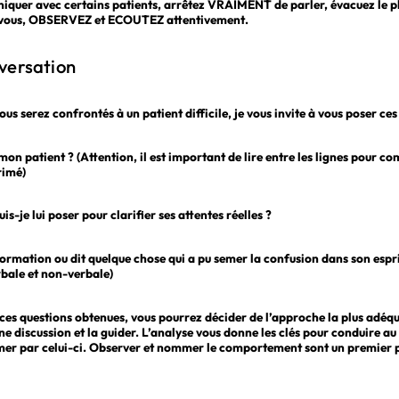
iquer avec certains patients, arrêtez VRAIMENT de parler, évacuez le pl
-vous, OBSERVEZ et ECOUTEZ attentivement.
nversation
us serez confrontés à un patient difficile, je vous invite à vous poser ces
on patient ? (Attention, il est important de lire entre les lignes pour co
rimé)
is-je lui poser pour clarifier ses attentes réelles ?
ormation ou dit quelque chose qui a pu semer la confusion dans son esprit
bale et non-verbale)
ces questions obtenues, vous pourrez décider de l’approche la plus adéqua
une discussion et la guider. L’analyse vous donne les clés pour conduire 
rmer par celui-ci. Observer et nommer le comportement sont un premier p