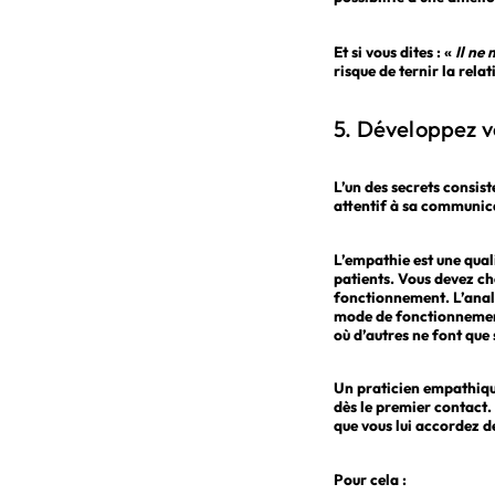
Et si vous dites : «
Il ne
risque de ternir la rela
5. Développez 
L’un des secrets consist
attentif à sa communica
L’empathie est une qual
patients. Vous devez c
fonctionnement. L’analy
mode de fonctionnement 
où d’autres ne font que 
Un praticien empathique
dès le premier contact.
que vous lui accordez d
Pour cela :