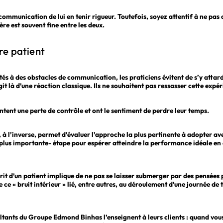
communication de lui en tenir rigueur. Toutefois, soyez attentif à ne pas 
ère est souvent fine entre les deux.
re patient
és à des obstacles de communication, les praticiens évitent de s’y attarder
git là d’une réaction classique. Ils ne souhaitent pas ressasser cette exp
entent une perte de contrôle et ont le sentiment de perdre leur temps.
 à l’inverse, permet d’évaluer l’approche la plus pertinente à adopter ave
la plus importante- étape pour espérer atteindre la performance idéale 
prit d’un patient implique de ne pas se laisser submerger par des pensées p
e ce « bruit intérieur » lié, entre autres, au déroulement d’une journée de t
sultants du Groupe Edmond Binhas l’enseignent à leurs clients : quand vou