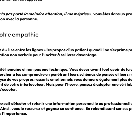
 m’a pas porté la moindre attention, il me méprise
», vous êtes dans un pro
tion avec la personne.
votre empathie
e à « lire entre les lignes » les propos d’un patient quand il ne s’exprime
tion non verbale pour l’inciter à se livrer davantage.
ité humaine et non pas une technique. Vous devez avant tout avoir de la
hercher à les comprendre en pénétrant leurs schémas de pensée et leurs 
se de vos propres ressorts émotionnels vous donnera également plus de 
de votre interlocuteur. Mais pour l’heure, pensez à adopter une véritab
s’écouter.
 sait détecter et retenir une information personnelle ou professionnelle 
 Ainsi, vous le rassurez et gagnez sa confiance. En rebondissant sur ses p
e l’importance.