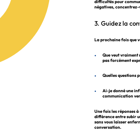
difficultés pour commun
négatives, concentrez
3. Guidez la co
La prochaine fois que vo
Que veut vraiment m
pas forcément exp
Quelles questions pu
Ai-je donné une inf
communication ver
Une fois les réponses à 
différence entre subir 
sans vous laisser enfe
conversation.