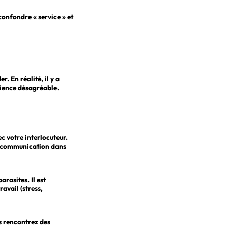
confondre « service » et
. En réalité, il y a
érience désagréable.
c votre interlocuteur.
en communication dans
arasites. Il est
ravail (stress,
s rencontrez des