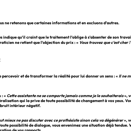
us ne retenons que certaines informations et en excluons d’autres.
 indique qu’il craint que le traitement l’oblige à s’absenter de son travail
praticien ne retient que l’objection du prix : «
Vous trouvez que c’est cher !
:
 percevoir et de transformer la réalité pour lui donner un sens : «
Il ne m
 : «
Cette assistante ne se comporte jamais comme je le souhaiterais
», v
alisation qui la prive de toute possibilité de changement à vos yeux. Vo
bruit intérieur négatif.
aut mieux ne pas discuter avec ce prothésiste sinon cela va dégénérer
», v
 toute possibilité de dialogue, vous envenimez une situation déjà tendue. 
oration de vos rapports.