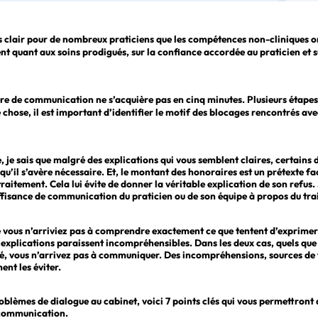
lus clair pour de nombreux praticiens que les compétences non-cliniques o
nt quant aux soins prodigués, sur la confiance accordée au praticien et su
ière de communication ne s’acquière pas en cinq minutes. Plusieurs étape
 chose, il est important d’identifier le motif des blocages rencontrés ave
, je sais que malgré des explications qui vous semblent claires, certains 
u’il s’avère nécessaire. Et, le montant des honoraires est un prétexte fa
traitement. Cela lui évite de donner la véritable explication de son refus.
uffisance de communication du praticien ou de son équipe à propos du tra
que vous n’arriviez pas à comprendre exactement ce que tentent d’exprimer
 explications paraissent incompréhensibles. Dans les deux cas, quels que 
é, vous n’arrivez pas à communiquer. Des incompréhensions, sources de 
ent les éviter.
oblèmes de dialogue au cabinet, voici 7 points clés qui vous permettront 
 communication.