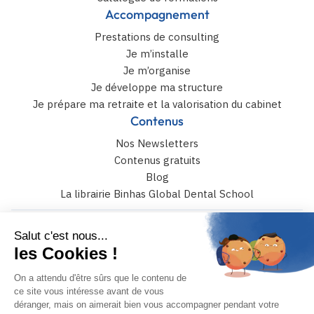
Accompagnement
Prestations de consulting
Je m’installe
Je m’organise
Je développe ma structure
Je prépare ma retraite et la valorisation du cabinet
Contenus
Nos Newsletters
Contenus gratuits
Blog
La librairie Binhas Global Dental School
6 rue Catulle Mendès 75017 paris
+33 (0)4 42 108 108
JE PRENDS RENDEZ-VOUS
MON COMPTE