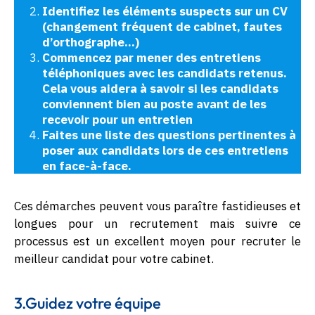
Identifiez les éléments suspects sur un CV
(changement fréquent de cabinet, fautes
d’orthographe…)
Commencez par mener des entretiens
téléphoniques avec les candidats retenus.
Cela vous aidera à savoir si les candidats
conviennent bien au poste avant de les
recevoir pour un entretien
Faites une liste des questions pertinentes à
poser aux candidats lors de ces entretiens
en face-à-face.
Ces démarches peuvent vous paraître fastidieuses et
longues pour un recrutement mais suivre ce
processus est un excellent moyen pour recruter le
meilleur candidat pour votre cabinet.
3.Guidez votre équipe